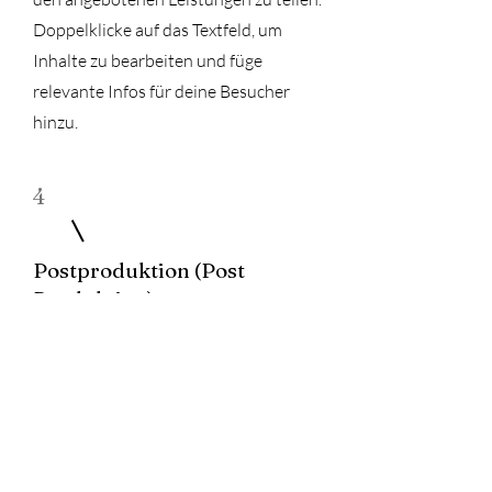
Doppelklicke auf das Textfeld, um
Inhalte zu bearbeiten und füge
relevante Infos für deine Besucher
hinzu.
4
Postproduktion (Post
Produktion)
Dies ist deine Leistungsseite. Das ist die
ideale Möglichkeit, um mehr Details zu
den angebotenen Leistungen zu teilen.
Doppelklicke auf das Textfeld, um
Inhalte zu bearbeiten und füge